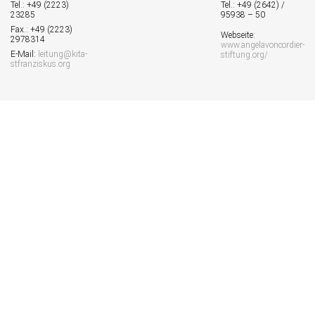
Tel.: +49 (2223)
Tel.: +49 (2642) /
23285
95938 – 50
Fax.: +49 (2223)
Webseite:
2978314
www.angelavoncordier-
E-Mail:
leitung@kita-
stiftung.org/
stfranziskus.org