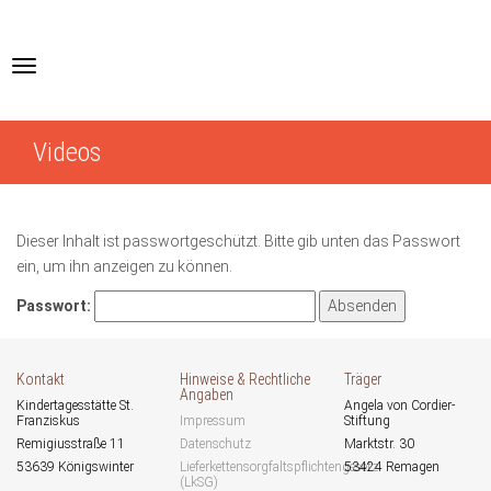
Skip
to
main
Toggle
content
navigation
Videos
Dieser Inhalt ist passwortgeschützt. Bitte gib unten das Passwort
ein, um ihn anzeigen zu können.
Passwort:
Kontakt
Hinweise & Rechtliche
Träger
Angaben
Kindertagesstätte St.
Angela von Cordier-
Franziskus
Impressum
Stiftung
Remigiusstraße 11
Datenschutz
Marktstr. 30
53639 Königswinter
Lieferkettensorgfaltspflichtengesetz
53424 Remagen
(LkSG)