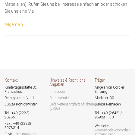
Materialien). Rufen Sie uns bei Interesse einfach an oder schicken
Sie uns eine Mail.
Posted
Categories
Allgemein
on
Beitragsnavigation
Kontakt
Hinweise & Rechtliche
Träger
Angaben
Kindertagesstätte St.
Angela von Cordier-
Franziskus
Impressum
Stiftung
Remigiusstraße 11
Datenschutz
Marktstr. 30
53639 Königswinter
Lieferkettensorgfaltspflichtengesetz
53424 Remagen
(LkSG)
Tel.: +49 (2223)
Tel.: +49 (2642) /
23285
95938 – 50
Fax.: +49 (2223)
Webseite:
2978314
www.angelavoncordier-
E-Mail:
leitung@kita-
stiftung.org/